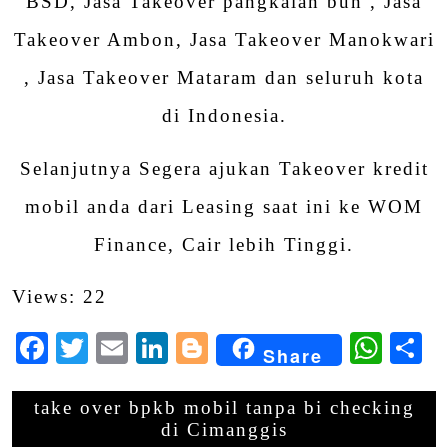
BSD, Jasa Takeover pangkalan bun , Jasa
Takeover Ambon, Jasa Takeover Manokwari
, Jasa Takeover Mataram dan seluruh kota
di Indonesia.
Selanjutnya Segera ajukan Takeover kredit
mobil anda dari Leasing saat ini ke WOM
Finance, Cair lebih Tinggi.
Views: 22
Facebook
Twitter
Email
LinkedIn
Blogger
Wha
S
Share
take over bpkb mobil tanpa bi checking
di Cimanggis