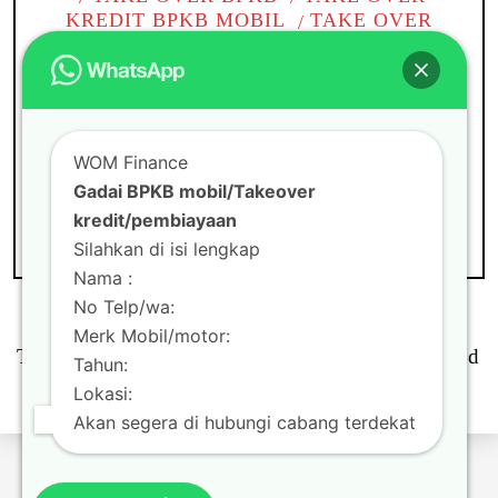
KREDIT BPKB MOBIL
TAKE OVER
KREDIT MOBIL
TANPA BI CHECKING
TOP UP KREDIT PINJAMAN
WOM
CABANG
WOM FINANCE
Gadai BPKB mobil di
WOM Finance
Tambun
Gadai BPKB mobil/Takeover
kredit/pembiayaan
Silahkan di isi lengkap
Nama :
No Telp/wa:
Merk Mobil/motor:
Theme by
Scissor Themes
Proudly powered
Tahun:
by
WordPress
Lokasi:
Akan segera di hubungi cabang terdekat