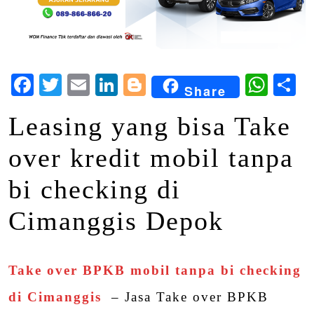
Facebook
Twitter
Email
LinkedIn
Blogger
Wha
S
Share
Leasing yang bisa Take
over kredit mobil tanpa
bi checking di
Cimanggis Depok
Take over BPKB mobil tanpa bi checking
di Cimanggis
– Jasa Take over BPKB