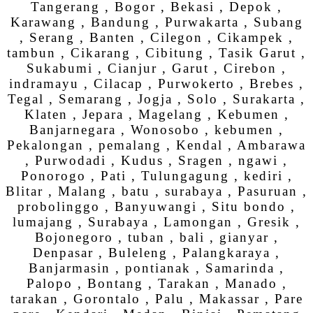
Tangerang , Bogor , Bekasi , Depok ,
Karawang , Bandung , Purwakarta , Subang
, Serang , Banten , Cilegon , Cikampek ,
tambun , Cikarang , Cibitung , Tasik Garut ,
Sukabumi , Cianjur , Garut , Cirebon ,
indramayu , Cilacap , Purwokerto , Brebes ,
Tegal , Semarang , Jogja , Solo , Surakarta ,
Klaten , Jepara , Magelang , Kebumen ,
Banjarnegara , Wonosobo , kebumen ,
Pekalongan , pemalang , Kendal , Ambarawa
, Purwodadi , Kudus , Sragen , ngawi ,
Ponorogo , Pati , Tulungagung , kediri ,
Blitar , Malang , batu , surabaya , Pasuruan ,
probolinggo , Banyuwangi , Situ bondo ,
lumajang , Surabaya , Lamongan , Gresik ,
Bojonegoro , tuban , bali , gianyar ,
Denpasar , Buleleng , Palangkaraya ,
Banjarmasin , pontianak , Samarinda ,
Palopo , Bontang , Tarakan , Manado ,
tarakan , Gorontalo , Palu , Makassar , Pare