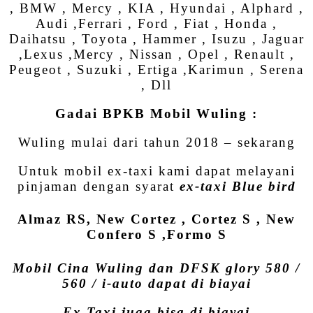
, BMW , Mercy , KIA , Hyundai , Alphard ,
Audi ,Ferrari , Ford , Fiat , Honda ,
Daihatsu , Toyota , Hammer , Isuzu , Jaguar
,Lexus ,Mercy , Nissan , Opel , Renault ,
Peugeot , Suzuki , Ertiga ,Karimun , Serena
, Dll
Gadai BPKB Mobil Wuling :
Wuling mulai dari tahun 2018 – sekarang
Untuk mobil ex-taxi kami dapat melayani
pinjaman dengan syarat
ex-taxi Blue bird
Almaz RS, New Cortez , Cortez S , New
Confero S ,Formo S
Mobil Cina Wuling dan DFSK glory 580 /
560 / i-auto dapat di biayai
Ex Taxi juga bisa di biayai