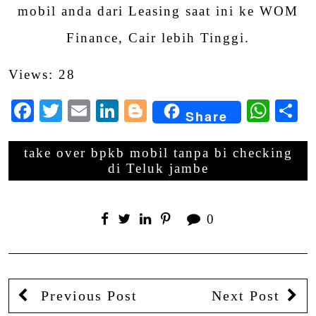
mobil anda dari Leasing saat ini ke WOM
Finance, Cair lebih Tinggi.
Views: 28
Facebook
Twitter
Email
LinkedIn
Blogger
Wha
S
Share
take over bpkb mobil tanpa bi checking
di Teluk jambe
0
Previous Post
Next Post