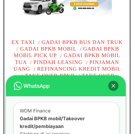
EX TAXI
GADAI BPKB BUS DAN TRUK
GADAI BPKB MOBIL
GADAI BPKB
MOBIL PICK UP
GADAI BPKB MOBIL
TUA
PINDAH LEASING
PINJAMAN
UANG
REFINANCING KREDIT MOBIL
TAKE OVER BPKB
TAKE OVER
KREDIT BPKB MOBIL
TAKE OVER
KREDIT MOBIL
TANPA BI CHECKING
TOP UP KREDIT PINJAMAN
WOM
CABANG
WOM FINANCE
WOM Finance
Gadai BPKB mobil di
Gadai BPKB mobil/Takeover
Tambun
kredit/pembiayaan