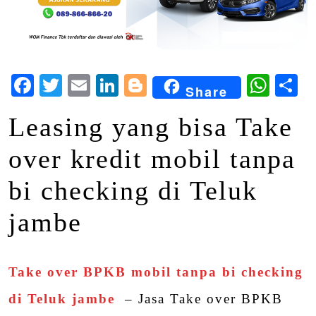
Facebook
Twitter
Email
LinkedIn
Blogger
Wha
S
Share
Leasing yang bisa Take
over kredit mobil tanpa
bi checking di Teluk
jambe
Take over BPKB mobil tanpa bi checking
di Teluk jambe
– Jasa Take over BPKB