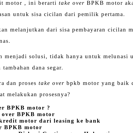
t motor , ini berarti
take over
BPKB motor aka
san untuk sisa cicilan dari pemilik pertama.
kan melanjutkan dari sisa pembayaran cicilan m
nas.
n menjadi solusi, tidak hanya untuk melunasi u
n tambahan dana segar.
ra dan proses
take over
bpkb motor yang baik 
aat melakukan prosesnya?
ver BPKB motor ?
e over BPKB motor
kredit motor dari leasing ke bank
er BPKB motor