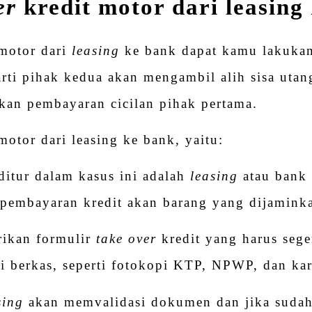
er
kredit motor dari leasing
motor dari
leasing
ke bank dapat kamu lakuka
rti pihak kedua akan mengambil alih sisa utan
kan pembayaran cicilan pihak pertama.
motor dari leasing ke bank, yaitu:
ditur dalam kasus ini adalah
leasing
atau bank
pembayaran kredit akan barang yang dijamink
rikan formulir
take
over
kredit yang harus seger
i berkas, seperti fotokopi KTP, NPWP, dan kar
sing
akan memvalidasi dokumen dan jika sudah