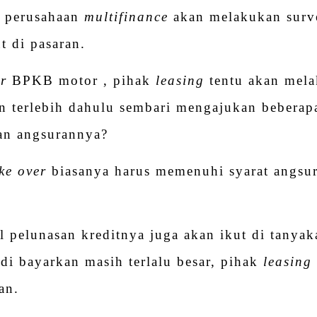
, perusahaan
multifinance
akan melakukan surve
t di pasaran.
er
BPKB motor , pihak
leasing
tentu akan mela
an terlebih dahulu sembari mengajukan beberapa
lan angsurannya?
ke over
biasanya harus memenuhi syarat angsura
al pelunasan kreditnya juga akan ikut di tanyak
di bayarkan masih terlalu besar, pihak
leasing
an.