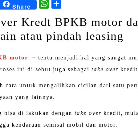
kedIn
Blogger
WhatsApp
Share
Share
ver Kredt BPKB motor da
ain atau pindah leasing
PKB motor
~ tentu menjadi hal yang sangat mu
roses ini di sebut juga sebagai
take over
kredit
h cara untuk mengalihkan cicilan dari satu pe
yaan yang lainnya.
g bisa di lakukan dengan
take over
kredit, mul
gga kendaraan semisal mobil dan motor.