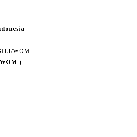
ndonesia
SILI/WOM
a/WOM )