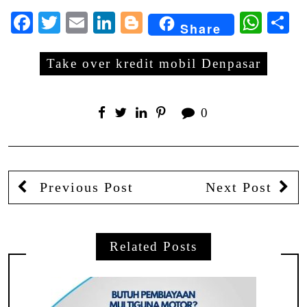
Facebook
Twitter
Email
LinkedIn
Blogger
Wha
S
Share
Take over kredit mobil Denpasar
0
Previous Post
Next Post
Related Posts