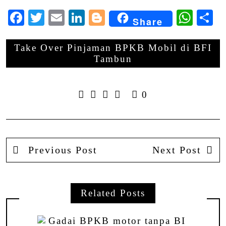
Facebook
Twitter
Email
LinkedIn
Blogger
Wha
S
Share
Take Over Pinjaman BPKB Mobil di BFI
Tambun
0
Previous Post
Next Post
Related Posts