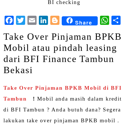
Facebook
Twitter
Email
LinkedIn
Blogger
Wha
S
Share
Take Over Pinjaman BPKB
Mobil atau pindah leasing
dari BFI Finance Tambun
Bekasi
Take Over Pinjaman BPKB Mobil di BFI
Tambun
!
Mobil anda masih dalam kredit
di BFI Tambun ? Anda butuh dana? Segera
lakukan take over pinjaman BPKB mobil .