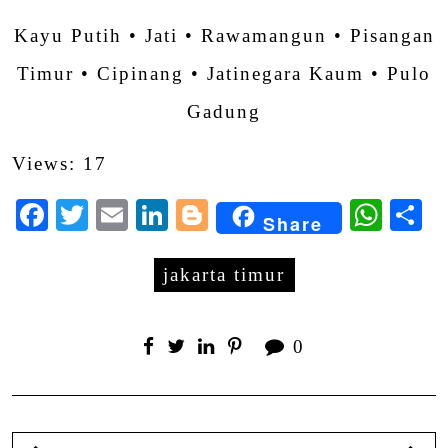
Kayu Putih • Jati • Rawamangun • Pisangan
Timur • Cipinang • Jatinegara Kaum • Pulo
Gadung
Views: 17
Facebook
Twitter
Email
LinkedIn
Blogger
Wha
S
Share
jakarta timur
0