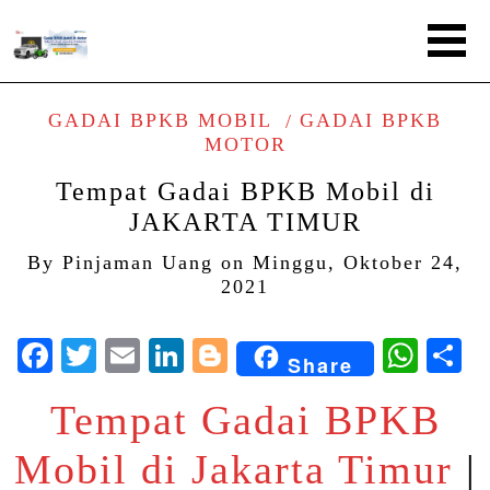
GADAI BPKB MOBIL
GADAI BPKB
MOTOR
Tempat Gadai BPKB Mobil di
JAKARTA TIMUR
By
Pinjaman Uang
on
Minggu, Oktober 24,
2021
Facebook
Twitter
Email
LinkedIn
Blogger
Wha
S
Share
Tempat Gadai BPKB
Mobil di Jakarta Timur
|