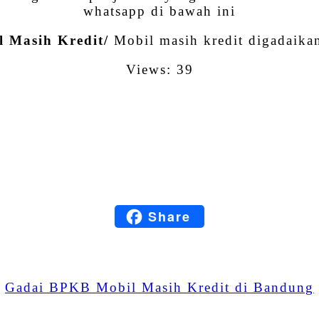
whatsapp di bawah ini
 Masih Kredit/
Mobil masih kredit digadaika
Views: 39
Facebook
Twitter
Email
LinkedIn
Share
Blogger
WhatsApp
Gadai BPKB Mobil Masih Kredit di Bandung
Share