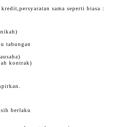
edit,persyaratan sama seperti biasa :
enikah)
ku tabungan
rausaha)
mah kontrak)
mpirkan.
sih berlaku