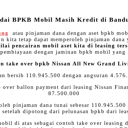
WhatsApp
Share
dai BPKB Mobil Masih Kredit di Band
ung
atau pinjaman dana dengan aset bpkb mobil
un kita tetap dapat memperoleh pinjaman dana y
ilai pencairan mobil aset kita di leasing t
h pembiayaan dengan jaminan bpkb mobil yang m
n take over bpkb Nissan All New Grand Li
an bersih 110.945.500 dengan angsuran 4.576
ver ballon payment dari leasing Nissan Finan
87.500.000
leh pinjaman dana tunai sebesar 110.945.500
setelah dipotong dari pelunasan bpkb dari le
il di atas sebagai contoh take over leasing di