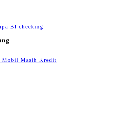
npa BI checking
ung
3