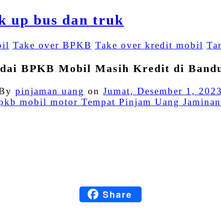
il
Take over BPKB
Take over kredit mobil
Ta
dai BPKB Mobil Masih Kredit di Band
By
pinjaman uang
on
Jumat, Desember 1, 202
Facebook
Twitter
Email
LinkedIn
Share
Blogger