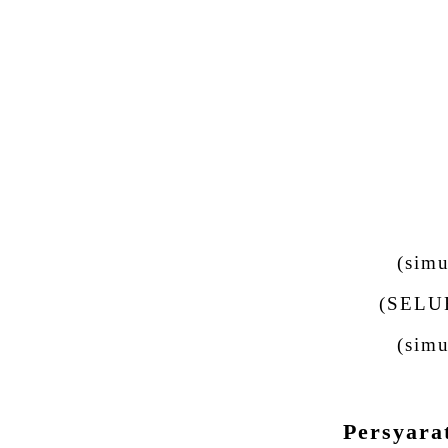
(simu
(SELU
(simu
Persyara