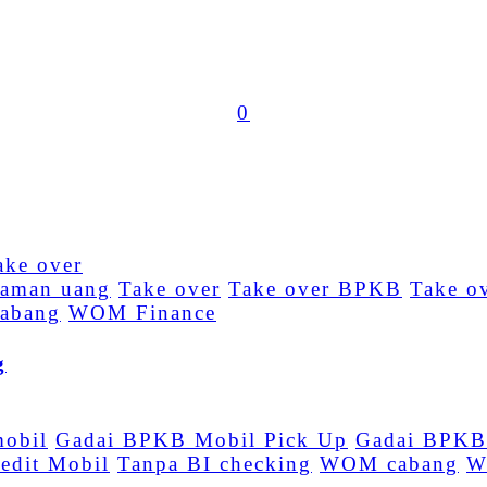
0
jaman uang
Take over
Take over BPKB
Take o
abang
WOM Finance
g
mobil
Gadai BPKB Mobil Pick Up
Gadai BPKB 
edit Mobil
Tanpa BI checking
WOM cabang
W