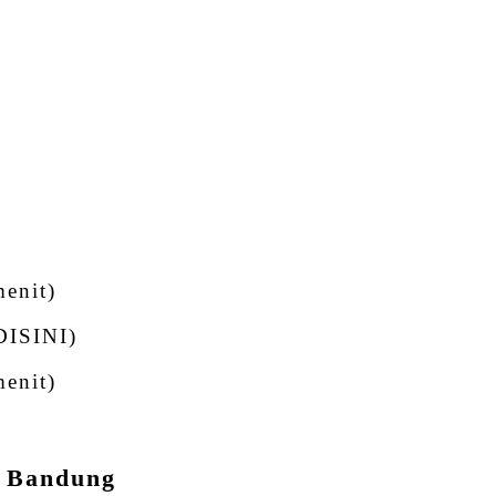
menit)
ISINI)
menit)
i Bandung