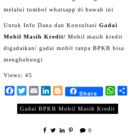
melalui tombol whatsapp di bawah ini
Untuk Info Dana dan Konsultasi
Gadai
Mobil Masih Kredit/
Mobil masih kredit
digadaikan/ gadai mobil tanpa BPKB bisa
menghubungi
Views: 45
Facebook
Twitter
Email
LinkedIn
Blogger
Wha
S
Share
Gadai BPKB Mobil Masih Kredit
0