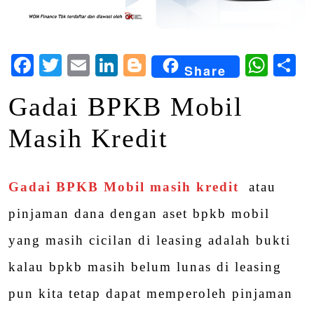
Facebook
Twitter
Email
LinkedIn
Blogger
Wha
S
Share
Gadai BPKB Mobil
Masih Kredit
Gadai BPKB Mobil masih kredit
atau
pinjaman dana dengan aset bpkb mobil
yang masih cicilan di leasing adalah bukti
kalau bpkb masih belum lunas di leasing
pun kita tetap dapat memperoleh pinjaman