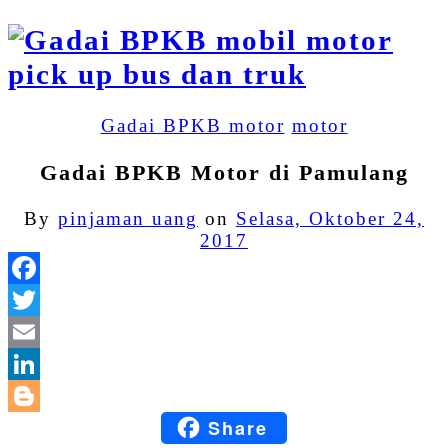
Gadai BPKB motor
motor
Gadai BPKB Motor di Pamulang
By
pinjaman uang
on
Selasa, Oktober 24,
2017
Facebook
Twitter
Email
LinkedIn
Share
Blogger