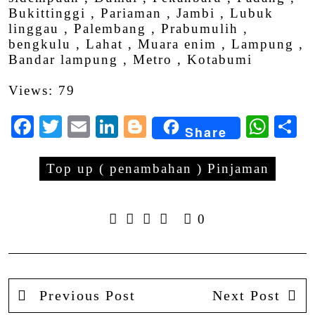
Bukittinggi , Pariaman , Jambi , Lubuk
linggau , Palembang , Prabumulih ,
bengkulu , Lahat , Muara enim , Lampung ,
Bandar lampung , Metro , Kotabumi
Views: 79
Facebook
Twitter
Email
LinkedIn
Blogger
Wha
S
Share
Top up ( penambahan ) Pinjaman
0
Previous Post
Next Post