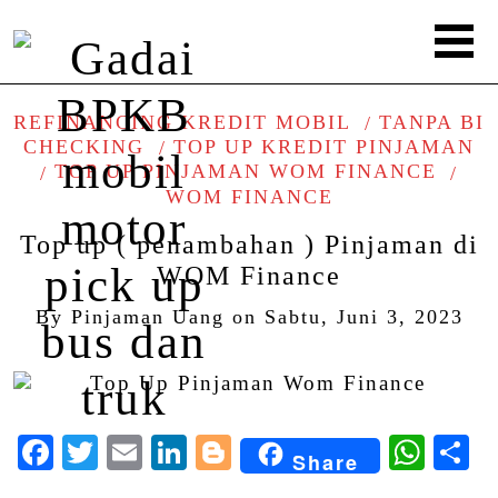
REFINANCING KREDIT MOBIL
TANPA BI
CHECKING
TOP UP KREDIT PINJAMAN
TOP UP PINJAMAN WOM FINANCE
WOM FINANCE
Top up ( penambahan ) Pinjaman di
WOM Finance
By
Pinjaman Uang
on
Sabtu, Juni 3, 2023
Facebook
Twitter
Email
LinkedIn
Blogger
Wha
S
Share