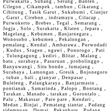
Purwakarta , Subang , Serang , Banten ,
Cilegon , Cikampek , tambun , Cikarang ,
Cibitung , Tasik Garut , Sukabumi , Cianjur
, Garut , Cirebon , indramayu , Cilacap ,
Purwokerto , Brebes , Tegal , Semarang ,
Jogja , Solo , Surakarta , Klaten , Jepara ,
Magelang , Kebumen , Banjarnegara ,
Wonosobo , kebumen , Pekalongan ,
pemalang , Kendal , Ambarawa , Purwodadi
, Kudus , Sragen , ngawi , Ponorogo , Pati
, Tulungagung , kediri , Blitar , Malang ,
batu , surabaya , Pasuruan , probolinggo ,
Banyuwangi , Situ bondo , lumajang ,
Surabaya , Lamongan , Gresik , Bojonegoro
, tuban , bali , gianyar , Denpasar ,
Buleleng , Palangkaraya , Banjarmasin ,
pontianak , Samarinda , Palopo , Bontang ,
Tarakan , Manado , tarakan , Gorontalo ,
Palu , Makassar , Pare pare , Kendari ,
Medan , Binjai , Pematang siantar , Padang
sidempuan , Dumai , Pekanbaru , Padang ,